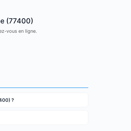
ne (77400)
ez-vous en ligne.
400) ?